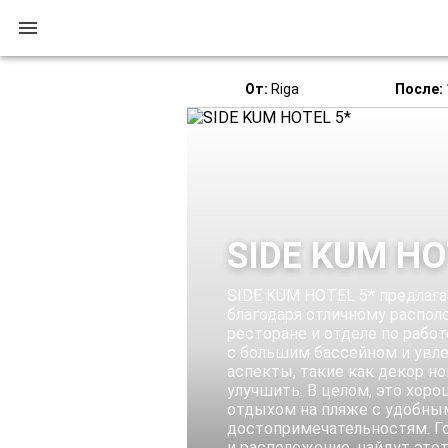
От:
Riga
После:
SIDE KUM HO
SIDE KUM HOTEL 5* предлаг
благодаря отличному распо
ресторане и отделе по работ
с большим бассейном и увл
аспекты, такие как декор н
улучшить. В целом, это хоро
отдыхом на пляже с удобны
достопримечательностям. Г
и расположение, найдут это