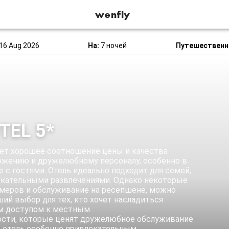
wenfly
16 Aug 2026
На:
7 ночей
Путешественн
TEL 5*
ает хорошее соотношение цены и качества
ложению и дружелюбному персоналу, особенно в
е с гостями. Отель идеально подходит для семей,
екательными развлечениями. Однако некоторые
омеров и обслуживание на ресепшене, можно
ший выбор для тех, кто хочет насладиться
м доступом к местным
ости, которые ценят дружелюбное обслуживание
т отель особенно привлекательным.