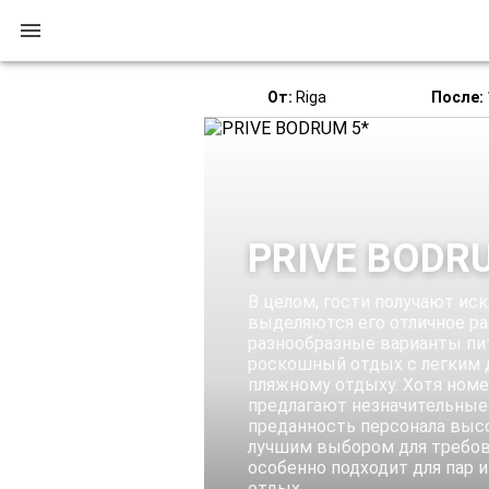
От:
Riga
После:
PRIVE BODR
В целом, гости получают иск
выделяются его отличное р
разнообразные варианты пит
роскошный отдых с легким д
пляжному отдыху. Хотя ном
предлагают незначительные
преданность персонала высо
лучшим выбором для требов
особенно подходит для пар 
отдых.