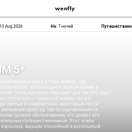
wenfly
13 Aug 2026
На:
7 ночей
Путешественн
UM 5*
лючительный опыт в Prive Bodrum, где
асположение, превосходное обслуживание и
ания. Отель идеально подходит для тех, кто ищет
оступом как к городской жизни, так и к
ера чистые и комфортные, некоторые гости
 улучшения удобств. Часто подчеркивается
кому уровню обслуживания, что делает его
ательных путешественников. Этот отель
и взрослых, ищущих спокойный и роскошный