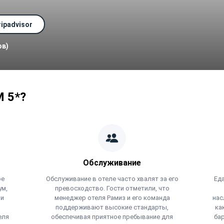
ipadvisor
ов)
 5*?
Обслуживание
ое
Обслуживание в отеле часто хвалят за его
Еда
ум,
превосходство. Гости отметили, что
 и
менеджер отеля Рамиз и его команда
нас
поддерживают высокие стандарты,
ка
еля
обеспечивая приятное пребывание для
бар