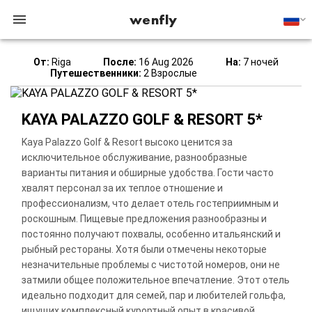
wenfly
От:
Riga
После:
16 Aug 2026
На:
7 ночей
Путешественники:
2 Взрослые
KAYA PALAZZO GOLF & RESORT 5*
Kaya Palazzo Golf & Resort высоко ценится за
исключительное обслуживание, разнообразные
варианты питания и обширные удобства. Гости часто
хвалят персонал за их теплое отношение и
профессионализм, что делает отель гостеприимным и
роскошным. Пищевые предложения разнообразны и
постоянно получают похвалы, особенно итальянский и
рыбный рестораны. Хотя были отмечены некоторые
незначительные проблемы с чистотой номеров, они не
затмили общее положительное впечатление. Этот отель
идеально подходит для семей, пар и любителей гольфа,
ищущих комплексный курортный опыт в красивой