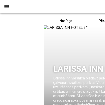
No:
Riga
Pēc
LARISSA INN
Larissa Inn viesnīca piedāvā jau
galvenais izcilības punkts. Vies
uzturēšanos patīkamu, neskato
ērtības un numuru stāvoklis tika
atjaunināšanu. Šī viesnīca ir vi
draudzīgai apkalpošanai vairāk 
personiskas mijiedarbības un m