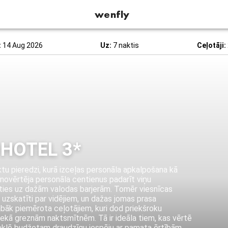
wenfly
:
14 Aug 2026
Uz:
7 naktis
Ceļotāji:
 HOTEL 3*
ktu pieredzi, kurā izceļas personāla apkalpošana kā
i novērtēja personāla centienus padarīt viņu
ties uz dažām valodas barjerām. Tomēr viesnīcas
 uzskatīti par vidējiem, un dažas jomas prasa
slabāk piemērota ceļotājiem, kuri dod priekšroku
nekā greznām naktsmītnēm. Tā ir ideāla tiem, kas vērtē
eklē budžetam draudzīgu iespēju ar pamata ērtībām.