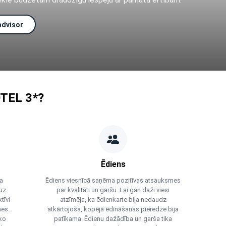
advisor
TEL 3*?
Ēdiens
la
Ēdiens viesnīcā saņēma pozitīvas atsauksmes
uz
par kvalitāti un garšu. Lai gan daži viesi
tīvi
atzīmēja, ka ēdienkarte bija nedaudz
nes.
atkārtojoša, kopējā ēdināšanas pieredze bija
 ko
patīkama. Ēdienu dažādība un garša tika