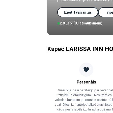
Izpētīt variantus
Trip
2.9 Labi (83 atsauksmēm)
Kāpēc LARISSA INN HO
Personāls
Viesi bija īpaši pārsteigti par personā
uzticību un draudzīgumu. Neskatoties 
valodas barjerām, personāls centās efek
sazināties, izmantojot tulkošanas lietot
Kāds viesis izcēla izcilu apkalpošanu,