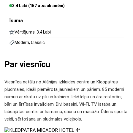
3.4 Labi (157 atsauksmēm)
Īsumā
Vērtējums: 3.4 Labi
Modern, Classic
Par viesnīcu
Viesnīca netālu no Alānijas izklaides centra un Kleopatras
pludmales, ideāli piemērota jauniešiem un pāriem. 85 moderni
numuri ar skatu uz pili un kalniem. Iekštelpu un āra restorāni,
bāri un ērtības invalīdiem. Divi baseini, Wi-Fi, TV istaba un
labsajūtas centrs ar hamamu, saunu un masāžu. Ūdens sporta
veidi, sērfošana un pludmales volejbols.