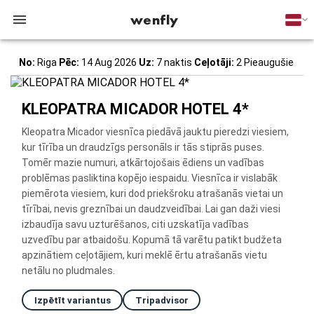
wenfly
No:
Riga
Pēc:
14 Aug 2026
Uz:
7 naktis
Ceļotāji:
2 Pieaugušie
KLEOPATRA MICADOR HOTEL 4*
Kleopatra Micador viesnīca piedāvā jauktu pieredzi viesiem,
kur tīrība un draudzīgs personāls ir tās stiprās puses.
Tomēr mazie numuri, atkārtojošais ēdiens un vadības
problēmas pasliktina kopējo iespaidu. Viesnīca ir vislabāk
piemērota viesiem, kuri dod priekšroku atrašanās vietai un
tīrībai, nevis greznībai un daudzveidībai. Lai gan daži viesi
izbaudīja savu uzturēšanos, citi uzskatīja vadības
uzvedību par atbaidošu. Kopumā tā varētu patikt budžeta
apzinātiem ceļotājiem, kuri meklē ērtu atrašanās vietu
netālu no pludmales.
Izpētīt variantus
Tripadvisor