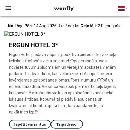
wenfly
No:
Riga
Pēc:
14 Aug 2026
Uz:
7 naktis
Ceļotāji:
2 Pieaugušie
ERGUN HOTEL 3*
Ergun Hotel piedāvā vispārīgi pozitīvu pieredzi, kurā izceļas
lieliska atrašanās vieta un draudzīgs personāls. Viesi
novērtē tuvumu pludmalēm un vietējām apskates vietām,
padarot to ideālu tiem, kas vēlas izpētīt Alanju. Tomēr ir
ievērojamas uzlabošanas jomas, īpaši numuru tīrībā un
ēdienu dažādībā. Viesnīca vislabāk piemērota ceļotājiem,
kuri novērtē atrašanās vietu un apkalpošanu vairāk nekā
luksusa ērtības. Kopumā tā piedāvā labu cenas un
kvalitātes attiecību, īpaši tiem, kas bauda vietējās
apkārtnes izpēti.
Izpētīt variantus
Tripadvisor