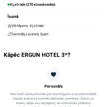
4 Ļoti labi (270 atsauksmēm)
Īsumā
Vērtējums: 4 Ļoti labi
Centrally Located, Quiet
Kāpēc ERGUN HOTEL 3*?
Personāls
Viesi bieži slavē personālu par draudzīgumu un profesionalitāti.
Daudzi atzīmē, ka konkrēti darbinieki, piemēram, Deniss un
Kadirs, darīja visu iespējamo, lai nodrošinātu patīkamu