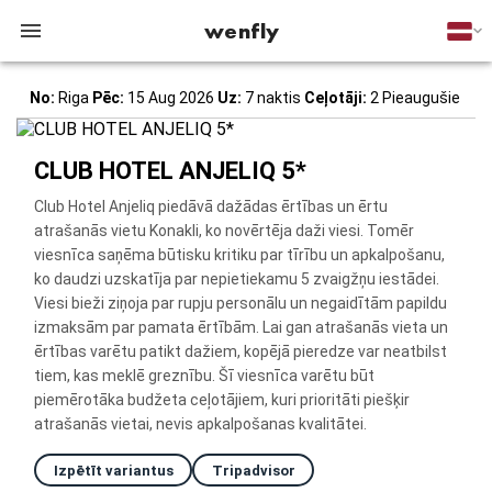
wenfly
No:
Riga
Pēc:
15 Aug 2026
Uz:
7 naktis
Ceļotāji:
2 Pieaugušie
CLUB HOTEL ANJELIQ 5*
Club Hotel Anjeliq piedāvā dažādas ērtības un ērtu
atrašanās vietu Konakli, ko novērtēja daži viesi. Tomēr
viesnīca saņēma būtisku kritiku par tīrību un apkalpošanu,
ko daudzi uzskatīja par nepietiekamu 5 zvaigžņu iestādei.
Viesi bieži ziņoja par rupju personālu un negaidītām papildu
izmaksām par pamata ērtībām. Lai gan atrašanās vieta un
ērtības varētu patikt dažiem, kopējā pieredze var neatbilst
tiem, kas meklē greznību. Šī viesnīca varētu būt
piemērotāka budžeta ceļotājiem, kuri prioritāti piešķir
atrašanās vietai, nevis apkalpošanas kvalitātei.
Izpētīt variantus
Tripadvisor