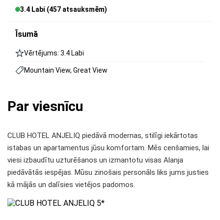
3.4 Labi (457 atsauksmēm)
Īsumā
Vērtējums: 3.4 Labi
Mountain View, Great View
Par viesnīcu
CLUB HOTEL ANJELIQ piedāvā modernas, stilīgi iekārtotas
istabas un apartamentus jūsu komfortam. Mēs cenšamies, lai
viesi izbaudītu uzturēšanos un izmantotu visas Alanja
piedāvātās iespējas. Mūsu zinošais personāls liks jums justies
kā mājās un dalīsies vietējos padomos.