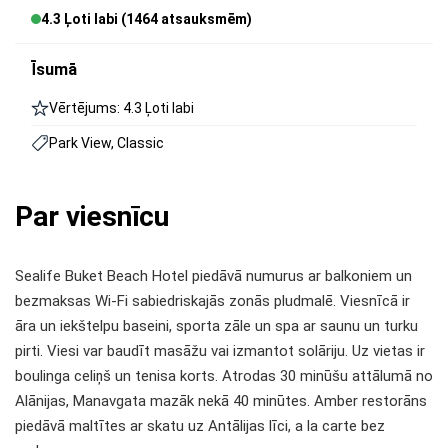
4.3 Ļoti labi (1464 atsauksmēm)
Īsumā
Vērtējums: 4.3 Ļoti labi
Park View, Classic
Par viesnīcu
Sealife Buket Beach Hotel piedāvā numurus ar balkoniem un
bezmaksas Wi-Fi sabiedriskajās zonās pludmalē. Viesnīcā ir
āra un iekštelpu baseini, sporta zāle un spa ar saunu un turku
pirti. Viesi var baudīt masāžu vai izmantot solāriju. Uz vietas ir
boulinga celiņš un tenisa korts. Atrodas 30 minūšu attālumā no
Alānijas, Manavgata mazāk nekā 40 minūtes. Amber restorāns
piedāvā maltītes ar skatu uz Antālijas līci, a la carte bez