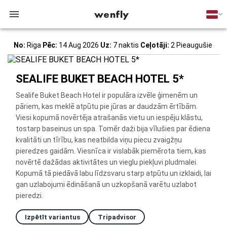
wenfly
No:
Riga
Pēc:
14 Aug 2026
Uz:
7 naktis
Ceļotāji:
2 Pieaugušie
SEALIFE BUKET BEACH HOTEL 5*
Sealife Buket Beach Hotel ir populāra izvēle ģimenēm un
pāriem, kas meklē atpūtu pie jūras ar daudzām ērtībām.
Viesi kopumā novērtēja atrašanās vietu un iespēju klāstu,
tostarp baseinus un spa. Tomēr daži bija vīlušies par ēdiena
kvalitāti un tīrību, kas neatbilda viņu piecu zvaigžņu
pieredzes gaidām. Viesnīca ir vislabāk piemērota tiem, kas
novērtē dažādas aktivitātes un vieglu piekļuvi pludmalei.
Kopumā tā piedāvā labu līdzsvaru starp atpūtu un izklaidi, lai
gan uzlabojumi ēdināšanā un uzkopšanā varētu uzlabot
pieredzi.
Izpētīt variantus
Tripadvisor