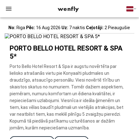
wenfly
No:
Riga
Pēc:
16 Aug 2026
Uz:
7 naktis
Ceļotāji:
2 Pieaugušie
PORTO BELLO HOTEL RESORT & SPA
5*
Porto Bello Hotel Resort & Spa ir augstu novērtēta par
lielisko atrašanās vietu pie Konyaalti pludmales un
draudzīgo, atsaucīgo personālu. Viesi novērtē tīrību un
skaistos skatus no numuriem. Tomēr dažiem aspektiem,
piemēram, numuru komfortam un ēdiena kvalitātei, ir
nepieciešami uzlabojumi. Viesnīca ir ideāla ģimenēm un
tiem, kas vēlas baudīt pludmali un vietējās atrakcijas, bet
var neatbilst tiem, kas meklē pilnīgu 5 zvaigžņu pieredzi.
Kopumā tā piedāvā patīkamu uzturēšanos ar dažām
jomām, kurām nepieciešama uzmanība.