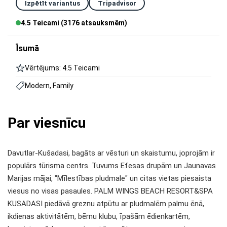
Izpētīt variantus
Tripadvisor
4.5 Teicami (3176 atsauksmēm)
Īsumā
Vērtējums: 4.5 Teicami
Modern, Family
Par viesnīcu
Davutlar-Kušadasi, bagāts ar vēsturi un skaistumu, joprojām ir
populārs tūrisma centrs. Tuvums Efesas drupām un Jaunavas
Marijas mājai, "Mīlestības pludmale" un citas vietas piesaista
viesus no visas pasaules. PALM WINGS BEACH RESORT&SPA
KUSADASI piedāvā greznu atpūtu ar pludmalēm palmu ēnā,
ikdienas aktivitātēm, bērnu klubu, īpašām ēdienkartēm,