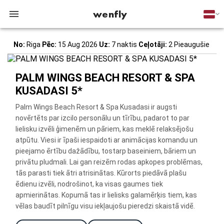
wenfly
No:
Riga
Pēc:
15 Aug 2026
Uz:
7 naktis
Ceļotāji:
2 Pieaugušie
PALM WINGS BEACH RESORT & SPA
KUSADASI 5*
Palm Wings Beach Resort & Spa Kusadasi ir augsti
novērtēts par izcilo personālu un tīrību, padarot to par
lielisku izvēli ģimenēm un pāriem, kas meklē relaksējošu
atpūtu. Viesi ir īpaši iespaidoti ar animācijas komandu un
pieejamo ērtību dažādību, tostarp baseiniem, bāriem un
privātu pludmali. Lai gan reizēm rodas apkopes problēmas,
tās parasti tiek ātri atrisinātas. Kūrorts piedāvā plašu
ēdienu izvēli, nodrošinot, ka visas gaumes tiek
apmierinātas. Kopumā tas ir lielisks galamērķis tiem, kas
vēlas baudīt pilnīgu visu iekļaujošu pieredzi skaistā vidē.