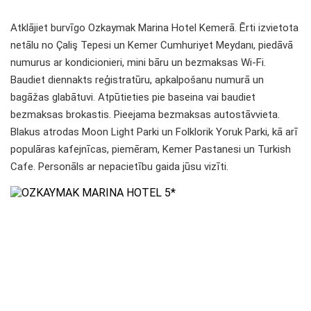
Atklājiet burvīgo Ozkaymak Marina Hotel Kemerā. Ērti izvietota
netālu no Çaliş Tepesi un Kemer Cumhuriyet Meydanı, piedāvā
numurus ar kondicionieri, mini bāru un bezmaksas Wi-Fi.
Baudiet diennakts reģistratūru, apkalpošanu numurā un
bagāžas glabātuvi. Atpūtieties pie baseina vai baudiet
bezmaksas brokastis. Pieejama bezmaksas autostāvvieta.
Blakus atrodas Moon Light Parki un Folklorik Yoruk Parki, kā arī
populāras kafejnīcas, piemēram, Kemer Pastanesi un Turkish
Cafe. Personāls ar nepacietību gaida jūsu vizīti.