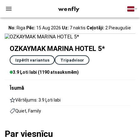
wenfly
No:
Riga
Pēc:
15 Aug 2026
Uz:
7 naktis
Ceļotāji:
2 Pieaugušie
OZKAYMAK MARINA HOTEL 5*
Izpētīt variantus
Tripadvisor
3.9 Ļoti labi (1190 atsauksmēm)
Īsumā
Vērtējums: 3.9 Ļoti labi
Quiet, Family
Par viesnīcu