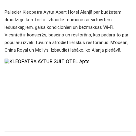
Palieciet Kleopatra Aytur Apart Hotel Alanjā par budžetam
draudzīgu komfortu. Izbaudiet numurus ar virtuvītēm,
ledusskapjiem, gaisa kondicionieri un bezmaksas Wi-Fi.
Viesnīcā ir konsjeržs, baseins un restorāns, kas padara to par
populāru izvēli. Tuvumā atrodiet lieliskus restorānus: M'ocean,
China Royal un Molly's. Izbaudiet labāko, ko Alanja piedāvā.