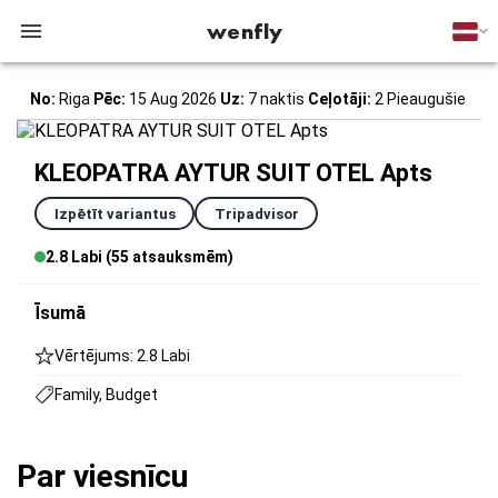
wenfly
No:
Riga
Pēc:
15 Aug 2026
Uz:
7 naktis
Ceļotāji:
2 Pieaugušie
KLEOPATRA AYTUR SUIT OTEL Apts
Izpētīt variantus
Tripadvisor
2.8 Labi (55 atsauksmēm)
Īsumā
Vērtējums: 2.8 Labi
Family, Budget
Par viesnīcu