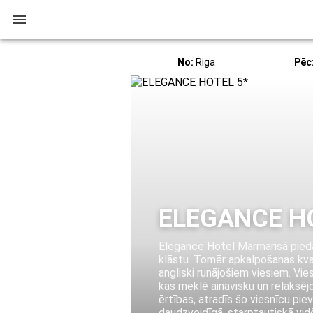
No:
Riga
Pēc
ELEGANCE H
Elegance Hotel Marmarisā piedāv
klāstu. Tomēr apkalpošanas kval
angliski runājošiem viesiem. Vie
kas meklē ainavisku un relaksējo
ērtības, atradīs šo viesnīcu piev
daudzveidīgā, starptautiskā vid