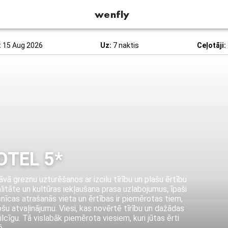
wenfly
:
15 Aug 2026
Uz:
7 naktis
Ceļotāji:
OTEL 5*
ā greznu uzturēšanos ar izcilu tīrību un plašu ērtību
itāte un kultūras iekļaušana prasa uzlabojumus, īpaši
snīcas atrašanās vieta un ērtības ir piemērotas tiem,
šu atvaļinājumu. Viesi, kas novērtē tīrību un dažādas
ilcīgu. Tā vislabāk piemērota viesiem, kuri jūtas ērti
ē.