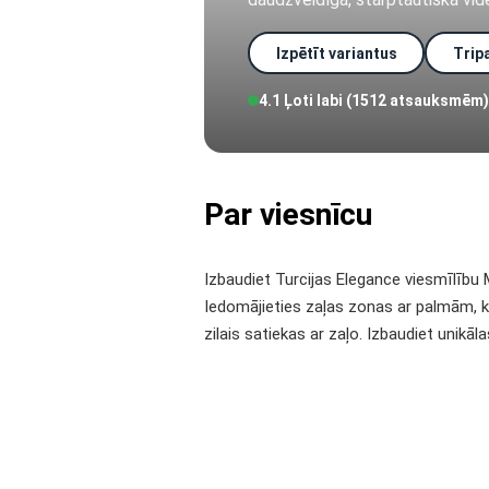
Izpētīt variantus
Trip
4.1 Ļoti labi (1512 atsauksmēm)
Par viesnīcu
Izbaudiet Turcijas Elegance viesmīlību 
Iedomājieties zaļas zonas ar palmām, kas
zilais satiekas ar zaļo. Izbaudiet unikāl