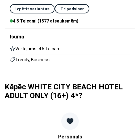
Izpētīt variantus
Tripadvisor
4.5 Teicami (1577 atsauksmēm)
Īsumā
Vērtējums: 4.5 Teicami
Trendy, Business
Kāpēc WHITE CITY BEACH HOTEL
ADULT ONLY (16+) 4*?
Personāls