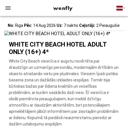
wenfly
No:
Riga
Pēc:
14 Aug 2026
Uz:
7 naktis
Ceļotāji:
2 Pieaugušie
WHITE CITY BEACH HOTEL ADULT
ONLY (16+) 4*
White City Beach viesnīca ir augstu novērtēta par
draudzīgo un uzmanīgo personālu, modernajām ērtībām un
skaisto atrašanās vietu pie pludmales. Viesiem īpaši patika
baseina zona un dažādās izklaides iespējas. Tomēr bija
būtiskas bažas par ēdiena kvalitāti un veselības
problēmām, ar kurām saskārās daži viesi. Šī viesnīca ir
ideāli piemērota pieaugušajiem, kuri meklē dzīvīgu
atmosfēru ar daudzām aktivitātēm, bet potenciālajiem
apmeklētājiem jābūt informētiem par ziņotajām problēmām
ar ēdienu. Kopumā tā piedāvā neaizmirstamu pieredzi ar
dažām uzlabojumu iespējām.