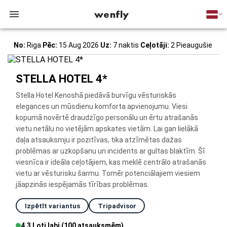
wenfly
No:
Riga
Pēc:
15 Aug 2026
Uz:
7 naktis
Ceļotāji:
2 Pieaugušie
STELLA HOTEL 4*
Stella Hotel Kenoshā piedāvā burvīgu vēsturiskās
elegances un mūsdienu komforta apvienojumu. Viesi
kopumā novērtē draudzīgo personālu un ērtu atrašanās
vietu netālu no vietējām apskates vietām. Lai gan lielākā
daļa atsauksmju ir pozitīvas, tika atzīmētas dažas
problēmas ar uzkopšanu un incidents ar gultas blaktīm. Šī
viesnīca ir ideāla ceļotājiem, kas meklē centrālo atrašanās
vietu ar vēsturisku šarmu. Tomēr potenciālajiem viesiem
jāapzinās iespējamās tīrības problēmas.
Izpētīt variantus
Tripadvisor
4.3 Ļoti labi (100 atsauksmēm)