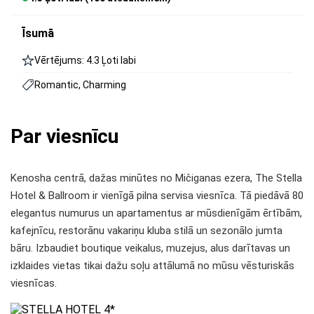
Īsumā
Vērtējums: 4.3 Ļoti labi
Romantic, Charming
Par viesnīcu
Kenosha centrā, dažas minūtes no Mičiganas ezera, The Stella
Hotel & Ballroom ir vienīgā pilna servisa viesnīca. Tā piedāvā 80
elegantus numurus un apartamentus ar mūsdienīgām ērtībām,
kafejnīcu, restorānu vakariņu kluba stilā un sezonālo jumta
bāru. Izbaudiet boutique veikalus, muzejus, alus darītavas un
izklaides vietas tikai dažu soļu attālumā no mūsu vēsturiskās
viesnīcas.