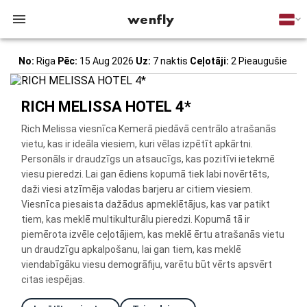
wenfly
No:
Riga
Pēc:
15 Aug 2026
Uz:
7 naktis
Ceļotāji:
2 Pieaugušie
RICH MELISSA HOTEL 4*
Rich Melissa viesnīca Kemerā piedāvā centrālo atrašanās
vietu, kas ir ideāla viesiem, kuri vēlas izpētīt apkārtni.
Personāls ir draudzīgs un atsaucīgs, kas pozitīvi ietekmē
viesu pieredzi. Lai gan ēdiens kopumā tiek labi novērtēts,
daži viesi atzīmēja valodas barjeru ar citiem viesiem.
Viesnīca piesaista dažādus apmeklētājus, kas var patikt
tiem, kas meklē multikulturālu pieredzi. Kopumā tā ir
piemērota izvēle ceļotājiem, kas meklē ērtu atrašanās vietu
un draudzīgu apkalpošanu, lai gan tiem, kas meklē
viendabīgāku viesu demogrāfiju, varētu būt vērts apsvērt
citas iespējas.