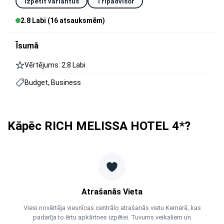
Izpētīt variantus
Tripadvisor
2.8 Labi (16 atsauksmēm)
Īsumā
Vērtējums: 2.8 Labi
Budget, Business
Kāpēc RICH MELISSA HOTEL 4*?
Atrašanās Vieta
Viesi novērtēja viesnīcas centrālo atrašanās vietu Kemerā, kas
padarīja to ērtu apkārtnes izpētei. Tuvums veikaliem un