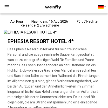
wenfly
Ab:
Riga
Nach dem:
16 Aug 2026
Für:
7 Nächte
Reisende:
2 Erwachsene
EPHESIA RESORT HOTEL 4*
Das Ephesia Resort Hotel wird für sein freundliches
Personal und die ausgezeichnete Sauberkeit geschätzt,
was es zu einer großartigen Wahl für Familien und Paare
macht. Das Essen, insbesondere an der Strandbar, ist ein
Highlight, obwohl einige Gäste den Mangel an Geschäften
und Bars in der Nähe bemerkten. Während die Einrichtungen
im Allgemeinen gut sind, gibt es Verbesserungsbedarf, wie
bei den Aufzügen und den Annehmlichkeiten im Zimmer.
Insgesamt bietet das Hotel einen angenehmen Aufenthalt
mit einigen kleineren Unannehmlichkeiten. Es ist ideal für
diejenigen, die am Strand entspannen und eine einladende
Atmosphäre genießen möchten.