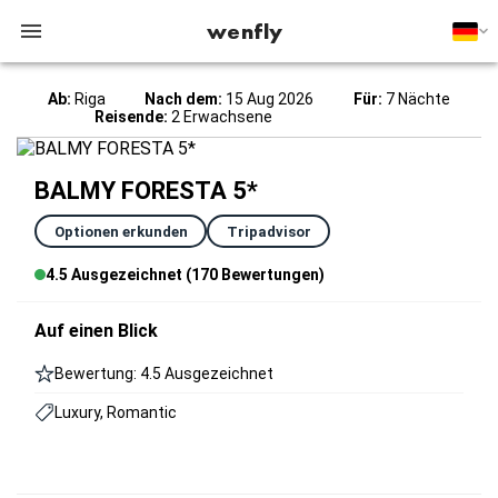
wenfly
Ab:
Riga
Nach dem:
15 Aug 2026
Für:
7 Nächte
Reisende:
2 Erwachsene
BALMY FORESTA 5*
Optionen erkunden
Tripadvisor
4.5 Ausgezeichnet (170 Bewertungen)
Auf einen Blick
Bewertung: 4.5 Ausgezeichnet
Luxury, Romantic