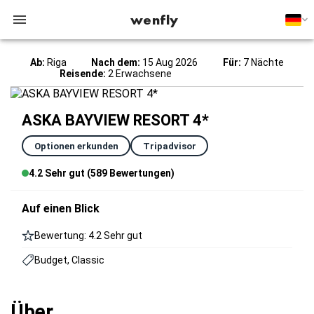
wenfly
Ab:
Riga
Nach dem:
15 Aug 2026
Für:
7 Nächte
Reisende:
2 Erwachsene
ASKA BAYVIEW RESORT 4*
Optionen erkunden
Tripadvisor
4.2 Sehr gut (589 Bewertungen)
Auf einen Blick
Bewertung: 4.2 Sehr gut
Budget, Classic
Über