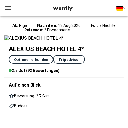
wenfly
Ab:
Riga
Nach dem:
13 Aug 2026
Für:
7 Nächte
Reisende:
2 Erwachsene
ALEXIUS BEACH HOTEL 4*
Optionen erkunden
Tripadvisor
2.7 Gut (92 Bewertungen)
Auf einen Blick
Bewertung: 2.7 Gut
Budget