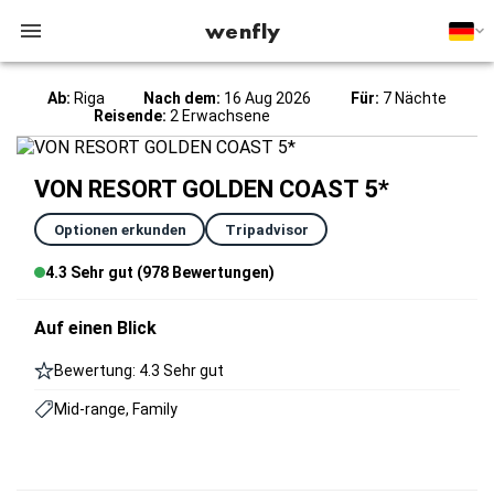
wenfly
Ab:
Riga
Nach dem:
16 Aug 2026
Für:
7 Nächte
Reisende:
2 Erwachsene
VON RESORT GOLDEN COAST 5*
Optionen erkunden
Tripadvisor
4.3 Sehr gut (978 Bewertungen)
Auf einen Blick
Bewertung: 4.3 Sehr gut
Mid-range, Family