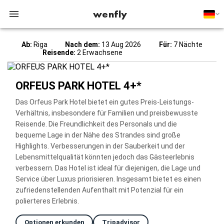
wenfly
Ab:
Riga
Nach dem:
13 Aug 2026
Für:
7 Nächte
Reisende:
2 Erwachsene
ORFEUS PARK HOTEL 4+*
Das Orfeus Park Hotel bietet ein gutes Preis-Leistungs-
Verhältnis, insbesondere für Familien und preisbewusste
Reisende. Die Freundlichkeit des Personals und die
bequeme Lage in der Nähe des Strandes sind große
Highlights. Verbesserungen in der Sauberkeit und der
Lebensmittelqualität könnten jedoch das Gästeerlebnis
verbessern. Das Hotel ist ideal für diejenigen, die Lage und
Service über Luxus priorisieren. Insgesamt bietet es einen
zufriedenstellenden Aufenthalt mit Potenzial für ein
polierteres Erlebnis.
Optionen erkunden
Tripadvisor