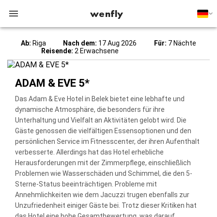
wenfly
Ab:
Riga
Nach dem:
17 Aug 2026
Für:
7 Nächte
Reisende:
2 Erwachsene
ADAM & EVE 5*
Das Adam & Eve Hotel in Belek bietet eine lebhafte und
dynamische Atmosphäre, die besonders für ihre
Unterhaltung und Vielfalt an Aktivitäten gelobt wird. Die
Gäste genossen die vielfältigen Essensoptionen und den
persönlichen Service im Fitnesscenter, der ihren Aufenthalt
verbesserte. Allerdings hat das Hotel erhebliche
Herausforderungen mit der Zimmerpflege, einschließlich
Problemen wie Wasserschäden und Schimmel, die den 5-
Sterne-Status beeinträchtigen. Probleme mit
Annehmlichkeiten wie dem Jacuzzi trugen ebenfalls zur
Unzufriedenheit einiger Gäste bei. Trotz dieser Kritiken hat
das Hotel eine hohe Gesamtbewertung, was darauf