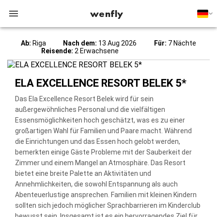
wenfly
Ab:
Riga
Nach dem:
13 Aug 2026
Für:
7 Nächte
Reisende:
2 Erwachsene
ELA EXCELLENCE RESORT BELEK 5*
Das Ela Excellence Resort Belek wird für sein
außergewöhnliches Personal und die vielfältigen
Essensmöglichkeiten hoch geschätzt, was es zu einer
großartigen Wahl für Familien und Paare macht. Während
die Einrichtungen und das Essen hoch gelobt werden,
bemerkten einige Gäste Probleme mit der Sauberkeit der
Zimmer und einem Mangel an Atmosphäre. Das Resort
bietet eine breite Palette an Aktivitäten und
Annehmlichkeiten, die sowohl Entspannung als auch
Abenteuerlustige ansprechen. Familien mit kleinen Kindern
sollten sich jedoch möglicher Sprachbarrieren im Kinderclub
bewusst sein. Insgesamt ist es ein hervorragendes Ziel für